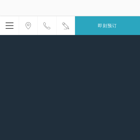
即刻预订
菜
单