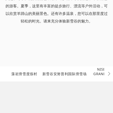
的游客。夏季，这里有丰富的徒步旅行、漂流等户外活动，可
以欣赏羊蹄山的美丽景色。还有许多温泉，您可以在那里度过
轻松的时光。请来充分体验新雪谷的魅力。
NISEKO 
藻岩滑雪度假村
新雪谷安努普利国际滑雪场
GRAND H
滑