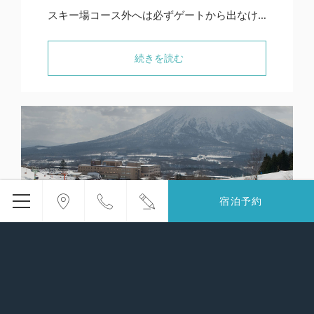
スキー場コース外へは必ずゲートから出なけ…
続きを読む
宿泊予約
メ
ニ
ュ
ー