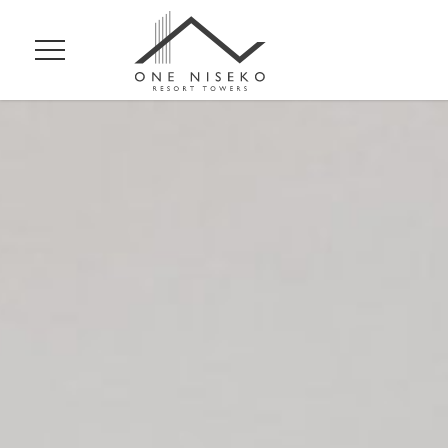
メ
ニ
ュ
ー