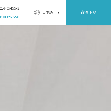
ニセコ455-3
宿泊予約
日本語
eniseko.com