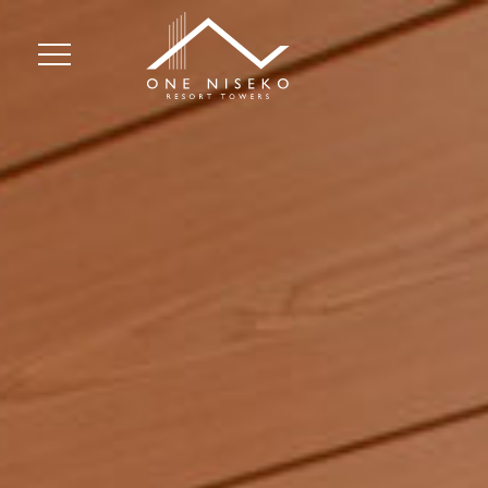
メ
ニ
ュ
ー